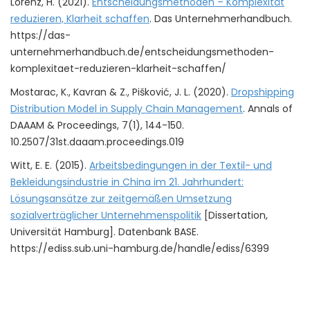
Lorenz, H. (2021).
Entscheidungsmethoden – Komplexität
reduzieren, Klarheit schaffen
. Das Unternehmerhandbuch.
https://das-
unternehmerhandbuch.de/entscheidungsmethoden-
komplexitaet-reduzieren-klarheit-schaffen/
Mostarac, K., Kavran & Z., Pišković, J. L. (2020).
Dropshipping
Distribution Model in Supply Chain Management
. Annals of
DAAAM & Proceedings, 7(1), 144-150.
10.2507/31st.daaam.proceedings.019
Witt, E. E. (2015).
Arbeitsbedingungen in der Textil- und
Bekleidungsindustrie in China im 21. Jahrhundert:
Lösungsansätze zur zeitgemäßen Umsetzung
sozialverträglicher Unternehmenspolitik
[Dissertation,
Universität Hamburg]. Datenbank BASE.
https://ediss.sub.uni-hamburg.de/handle/ediss/6399