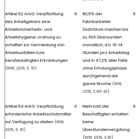
Artikel 52
ArbG
: Verpflichtung
6
80,5% der
6
des Arbeitgebers eine
Fabrikarbeiter
Arbeitssicherheits- und
Südchinas machen bis
Arbeitshygiene-ordnung zu
zu 400 Übersunden
schaffen zur Vermeidung von
monatlich, d.h. 10-14
Arbeitsunfällen bzw.
Stunden pro Arbeitstag
berufsbedingten Erkrankungen
und in 47,2% aller Fälle
(Witt, 2015, S. 91)
ohne Erholungsphase
durchgehend die
ganze Woche
(Witt,
2015, S.80-81)
Artikel 54
ArbG
: Verpflichtung
6
Mehrzahl der
6
erforderliche Arbeitsschutzmittel
Beschäftigten erhalten
zur Verfügung zu stellen
(Witt,
keine
2015, S. 91)
Überstundenvergütung
(Witt, 2015, S.81)