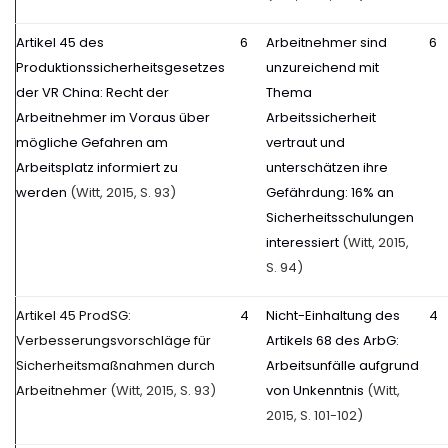
Artikel 45 des
6
Arbeitnehmer sind
6
Produktionssicherheitsgesetzes
unzureichend mit
der VR China: Recht der
Thema
Arbeitnehmer im Voraus über
Arbeitssicherheit
mögliche Gefahren am
vertraut und
Arbeitsplatz informiert zu
unterschätzen ihre
werden
(Witt, 2015, S. 93)
Gefährdung: 16% an
Sicherheitsschulungen
interessiert
(Witt, 2015,
S. 94)
Artikel 45 ProdSG:
4
Nicht-Einhaltung des
4
Verbesserungsvorschläge für
Artikels 68 des ArbG:
Sicherheitsmaßnahmen durch
Arbeitsunfälle aufgrund
Arbeitnehmer
(Witt, 2015, S. 93)
von Unkenntnis
(Witt,
2015, S. 101-102)