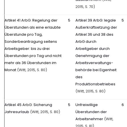
2015, S. 70)
Artikel 41
ArbG
: Regelung der
5
Artikel 39 ArbG: legale
5
Überstunden als eine erlaubte
Außerkraftsetzung der
Überstunde pro Tag,
Artikel 36 und 38 des
Sonderbeantragung seitens
ArbG durch
Arbeitsgeber: bis zu drei
Arbeitgeber durch
Überstunden pro Tag und nicht
Genehmigung der
mehr als 36 Überstunden im
Arbeitsverwaltungs-
Monat
(Witt, 2015, S. 80)
behörde bei Eigenheit
des
Produktionsbetriebes
(Witt, 2015, S. 80)
Artikel 45
ArbG
: Sicherung
5
Unfreiwillige
6
Jahresurlaub
(Witt, 2015, S. 80)
Überstunden der
Arbeitsnehmer
(Witt,
2015, S. 81)