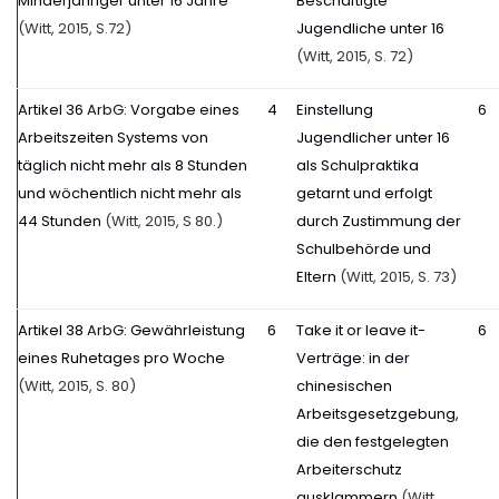
Minderjähriger unter 16 Jahre
Beschäftigte
(Witt, 2015, S.72)
Jugendliche unter 16
(Witt, 2015, S. 72)
Artikel 36
ArbG
: Vorgabe eines
4
Einstellung
6
Arbeitszeiten Systems von
Jugendlicher unter 16
täglich nicht mehr als 8 Stunden
als Schulpraktika
und wöchentlich nicht mehr als
getarnt und erfolgt
44 Stunden
(Witt, 2015, S 80.)
durch Zustimmung der
Schulbehörde und
Eltern
(Witt, 2015, S. 73)
Artikel 38
ArbG
: Gewährleistung
6
Take it or leave it-
6
eines Ruhetages pro Woche
Verträge: in der
(Witt, 2015, S. 80)
chinesischen
Arbeitsgesetzgebung,
die den festgelegten
Arbeiterschutz
ausklammern
(Witt,